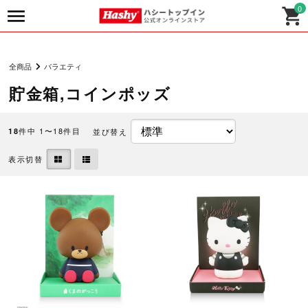
0
全商品
バラエティ
貯金箱,コインポッズ
件中 1〜18件目
並び替え
18
表示切替